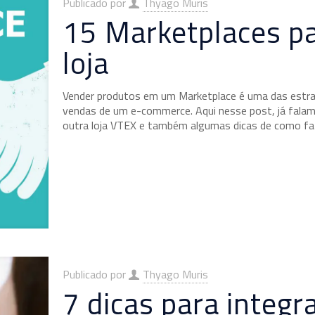
Publicado por
Thyago Muris
15 Marketplaces pa
loja
Vender produtos em um Marketplace é uma das estrat
vendas de um e-commerce. Aqui nesse post, já falam
outra loja VTEX e também algumas dicas de como faz
Publicado por
Thyago Muris
7 dicas para integ