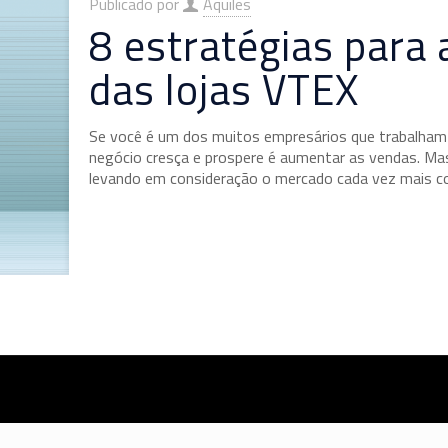
Publicado por
Aquiles
8 estratégias para
das lojas VTEX
Se você é um dos muitos empresários que trabalham
negócio cresça e prospere é aumentar as vendas. Mas 
levando em consideração o mercado cada vez mais co