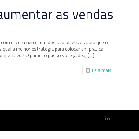
 aumentar as vendas
 com e-commerce, um dos seu objetivos para que o
qual a melhor estratégia para colocar em prática,
mpetitivo? O primeiro passo você já deu,
[…]
Leia mais