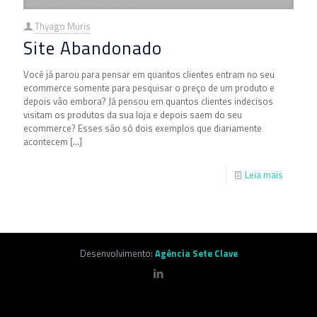
Thyago Muris
Site Abandonado
Você já parou para pensar em quantos clientes entram no seu
ecommerce somente para pesquisar o preço de um produto e
depois vão embora? Já pensou em quantos clientes indecisos
visitam os produtos da sua loja e depois saem do seu
ecommerce? Esses são só dois exemplos que diariamente
acontecem
[…]
Leia mais
Desenvolvimento:
Agência Sete Clave