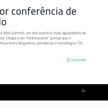
r conferência de
do
que a Web Summit, um dos eventos mais aguardados de
s. Chega a ser “interessante” pensar que o
a entre blogueiros, jornalistas e tecnólogos. Os
Leia mais