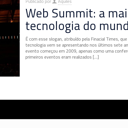
Publicado por
Aquiles
Web Summit: a maio
tecnologia do mun
É com esse slogan, atribuído pela Finacial Times, 
tecnologia vem se apresentando nos últimos sete ano
evento começou em 2009, apenas como uma conferênci
primeiros eventos eram realizados
[…]