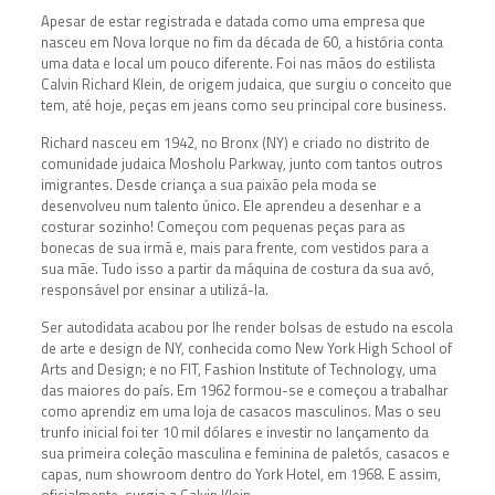
Apesar de estar registrada e datada como uma empresa que
nasceu em Nova Iorque no fim da década de 60, a história conta
uma data e local um pouco diferente. Foi nas mãos do estilista
Calvin Richard Klein, de origem judaica, que surgiu o conceito que
tem, até hoje, peças em jeans como seu principal core business.
Richard nasceu em 1942, no Bronx (NY) e criado no distrito de
comunidade judaica Mosholu Parkway, junto com tantos outros
imigrantes. Desde criança a sua paixão pela moda se
desenvolveu num talento único. Ele aprendeu a desenhar e a
costurar sozinho! Começou com pequenas peças para as
bonecas de sua irmã e, mais para frente, com vestidos para a
sua mãe. Tudo isso a partir da máquina de costura da sua avó,
responsável por ensinar a utilizá-la.
Ser autodidata acabou por lhe render bolsas de estudo na escola
de arte e design de NY, conhecida como New York High School of
Arts and Design; e no FIT, Fashion Institute of Technology, uma
das maiores do país. Em 1962 formou-se e começou a trabalhar
como aprendiz em uma loja de casacos masculinos. Mas o seu
trunfo inicial foi ter 10 mil dólares e investir no lançamento da
sua primeira coleção masculina e feminina de paletós, casacos e
capas, num showroom dentro do York Hotel, em 1968. E assim,
oficialmente, surgia a Calvin Klein.