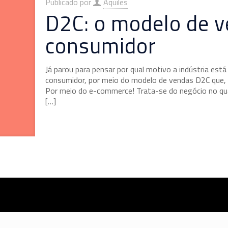
Publicado por
Aquiles
D2C: o modelo de v
consumidor
Já parou para pensar por qual motivo a indústria est
consumidor, por meio do modelo de vendas D2C que, e
Por meio do e-commerce! Trata-se do negócio no qual
[…]