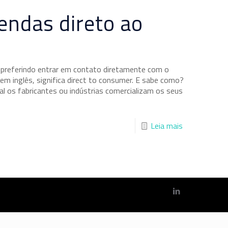
endas direto ao
á preferindo entrar em contato diretamente com o
m inglês, significa direct to consumer. E sabe como?
 os fabricantes ou indústrias comercializam os seus
Leia mais