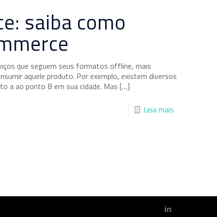
e: saiba como
commerce
rviços que seguem seus formatos offline, mais
onsumir aquele produto. Por exemplo, existem diversos
nto a ao ponto B em sua cidade. Mas
[…]
Leia mais