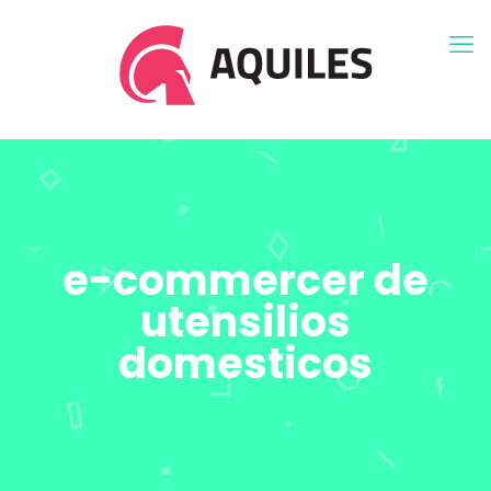
e-commercer de
utensilios
domesticos