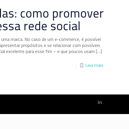
ndas: como promover
ssa rede social
er uma marca. No caso de um e-commerce, é possível
apresentar propósitos e se relacionar com possíveis
ocial excelente para esse fim – e que poucos usam
[…]
Leia mais