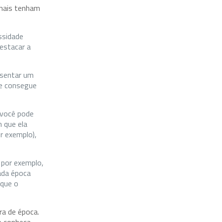
onais tenham
ssidade
estacar a
esentar um
le consegue
 você pode
 que ela
r exemplo),
 por exemplo,
ada época
 que o
ra de época.