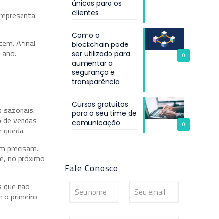
únicas para os
clientes
 representa
Como o
tem. Afinal
blockchain pode
 ano.
ser utilizado para
0
aumentar a
segurança e
transparência
Cursos gratuitos
s sazonais.
para o seu time de
o de vendas
comunicação
0
e queda.
ém precisam.
e, no próximo
Fale Conosco
s que não
e o primeiro