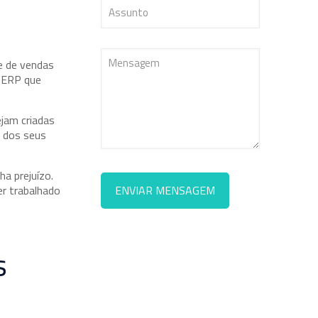
e de vendas
a ERP que
ejam criadas
a dos seus
ha prejuízo.
er trabalhado
s