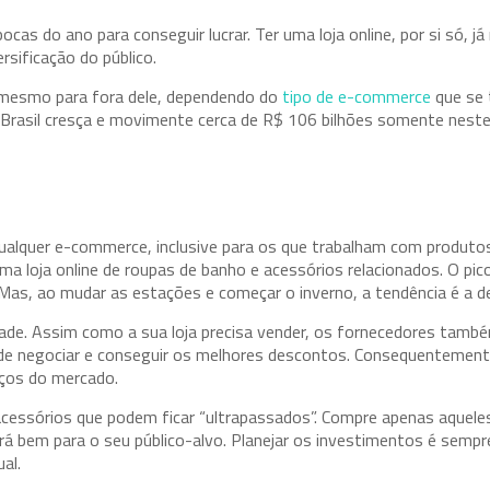
s do ano para conseguir lucrar. Ter uma loja online, por si só, já
sificação do público.
ou mesmo para fora dele, dependendo do
tipo de e-commerce
que se 
rasil cresça e movimente cerca de R$ 106 bilhões somente neste
ualquer e-commerce, inclusive para os que trabalham com produto
a loja online de roupas de banho e acessórios relacionados. O pic
Mas, ao mudar as estações e começar o inverno, a tendência é a d
ade. Assim como a sua loja precisa vender, os fornecedores tamb
de negociar e conseguir os melhores descontos. Consequentement
eços do mercado.
acessórios que podem ficar “ultrapassados”. Compre apenas aquele
á bem para o seu público-alvo. Planejar os investimentos é sempr
al.