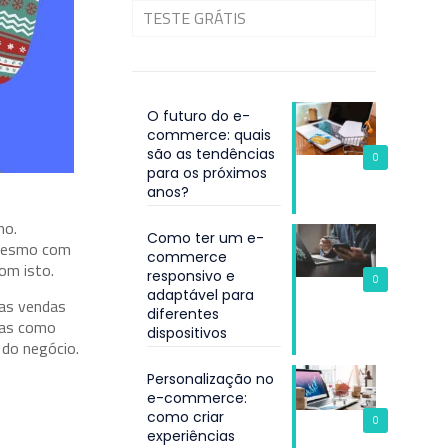
TESTE GRÁTIS
O futuro do e-
commerce: quais
são as tendências
0
para os próximos
anos?
no.
Como ter um e-
é mesmo com
commerce
om isto.
responsivo e
0
adaptável para
 as vendas
diferentes
Mas como
dispositivos
 do negócio.
Personalização no
e-commerce:
como criar
0
experiências