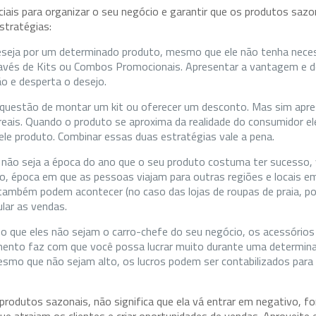
iais para organizar o seu negócio e garantir que os produtos saz
stratégias:
deseja por um determinado produto, mesmo que ele não tenha nece
ravés de Kits ou Combos Promocionais. Apresentar a vantagem e d
 e desperta o desejo.
questão de montar um kit ou oferecer um desconto. Mas sim apr
eais. Quando o produto se aproxima da realidade do consumidor e
uele produto. Combinar essas duas estratégias vale a pena.
ão seja a época do ano que o seu produto costuma ter sucesso,
o, época em que as pessoas viajam para outras regiões e locais em
ambém podem acontecer (no caso das lojas de roupas de praia, po
ular as vendas.
que eles não sejam o carro-chefe do seu negócio, os acessórios
mento faz com que você possa lucrar muito durante uma determin
smo que não sejam alto, os lucros podem ser contabilizados para
produtos sazonais, não significa que ela vá entrar em negativo, fo