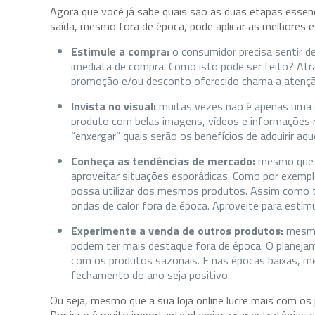
Agora que você já sabe quais são as duas etapas essenc
saída, mesmo fora de época, pode aplicar as melhores e
Estimule a compra:
o consumidor precisa sentir 
imediata de compra. Como isto pode ser feito? At
promoção e/ou desconto oferecido chama a atenção
Invista no visual:
muitas vezes não é apenas uma 
produto com belas imagens, vídeos e informações r
“enxergar” quais serão os benefícios de adquirir aq
Conheça as tendências de mercado:
mesmo que n
aproveitar situações esporádicas. Como por exempl
possa utilizar dos mesmos produtos. Assim como t
ondas de calor fora de época. Aproveite para estim
Experimente a venda de outros produtos:
mesmo 
podem ter mais destaque fora de época. O planeja
com os produtos sazonais. E nas épocas baixas, me
fechamento do ano seja positivo.
Ou seja, mesmo que a sua loja online lucre mais com os 