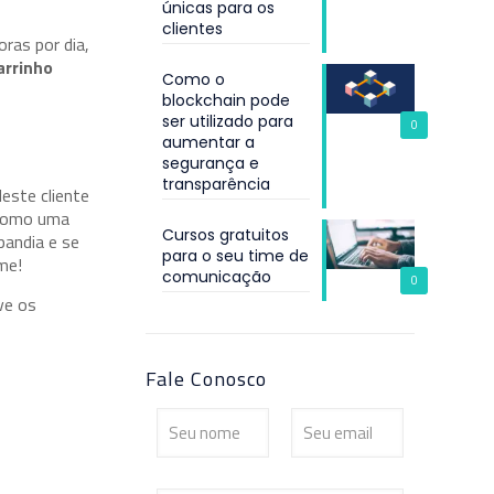
únicas para os
clientes
ras por dia,
arrinho
Como o
blockchain pode
ser utilizado para
0
aumentar a
segurança e
transparência
este cliente
7 como uma
Cursos gratuitos
pandia e se
para o seu time de
me!
comunicação
0
ve os
Fale Conosco