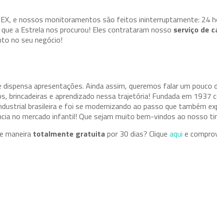
EX, e nossos monitoramentos são feitos ininterruptamente: 24 ho
 que a Estrela nos procurou! Eles contrataram nosso
serviço de c
to no seu negócio!
e dispensa apresentações. Ainda assim, queremos falar um pouco d
sos, brincadeiras e aprendizado nessa trajetória! Fundada em 193
industrial brasileira e foi se modernizando ao passo que também ex
cia no mercado infantil! Que sejam muito bem-vindos ao nosso ti
de maneira
totalmente gratuita
por 30 dias? Clique
aqui
e compro