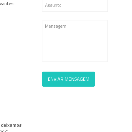
evantes:
, deixamos
cio?
”.