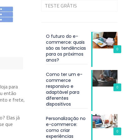
TESTE GRÁTIS
O futuro do e-
commerce: quais
são as tendências
0
para os próximos
anos?
Como ter um e-
commerce
loja para
responsivo e
0
adaptável para
Ou então
diferentes
nto e frete,
dispositivos
o? Elas já
Personalização no
se que
e-commerce:
como criar
0
experiências