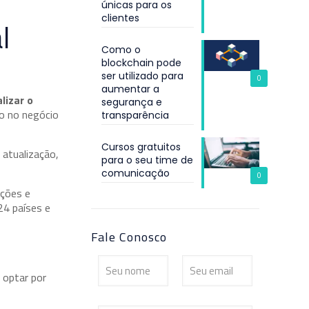
únicas para os
clientes
l
Como o
blockchain pode
ser utilizado para
0
aumentar a
lizar o
segurança e
ho no negócio
transparência
Cursos gratuitos
 atualização,
para o seu time de
comunicação
0
uções e
24 países e
Fale Conosco
 optar por