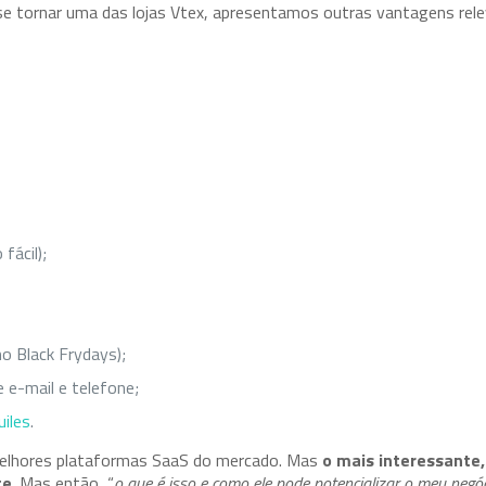
 se tornar uma das lojas Vtex, apresentamos outras vantagens rel
;
fácil);
o Black Frydays);
 e-mail e telefone;
uiles
.
melhores plataformas SaaS do mercado. Mas
o mais interessante
te
. Mas então, “
o que é isso e como ele pode potencializar o meu negó