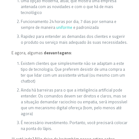
Uma opção moderna, atual, que mostra uma empresa
antenada com as novidades e com o que há de mais
tecnológico
Funcionamento 24 horas por dia, 7 dias por semana e
sempre de maneira
uniforme
e padronizada
Rapidez para entender as demandas dos clientes e sugerir
o produto ou serviço mais adequado às suas necessidades.
E agora, algumas
desvantagens
:
Existem clientes que simplesmente não se adaptam a este
tipo de tecnologia. Que preferem desistir de uma compra a
ter que lidar com um assistente virtual (ou mesmo com um
chatbot)
Ainda há barreiras para o que a inteligência artificial pode
entender. Os comandos devem ser diretos e claros, mas se
a situação demandar raciocínio ou empatia, será impossível
que um mecanismo digital ofereça (bom, pelo menos até
agora)
É necessário investimento. Portanto, você precisará colocar
na ponta do lápis.
Já está indo? Não deixe de ler também nosso artigo sobre