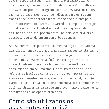
pelo
chatbot
: para quem fala inglês, a explicação está no
próprio nome, que quer dizer “robô de conversa”. O chatbot é um
software que pode ser programado nos sites para auxiliar os
clientes ou leads. Eles respondem dúvidas simples, podem
trabalhar de forma personalizada (chamando o cliente pelo
nome, por exemplo), fazem uma varredura completa de preços,
modelos e disponibilidade dos produtos em questão de
segundos e, por isso, podem ser muito úteis para auxiliar as
pessoas, resultando em um aumento de vendas!
Assistentes virtuais partem desta mesma lógica, mas são mais
avançados. Pense que, embora haja atualizações constantes no
software dos chatbots, o assistente virtual já foi criado de
maneira mais desenvolvida. Então ele carrega em si uma
possibilidade maior no quesito dinamismo e auxílio ao
consumidor, além de uma amplitude muito maior no que se
refere à realização de comandos. Um ponto importante é que
eles são
acionados por voz
, e não no modelo chat, como (é
claro), o chatbot. Essa é uma forte tendência no e-commerce. Se
você não utiliza ainda, saiba que em breve, muito provavelmente,
será uma das suas opções preferidas.
Como são utilizados os
assistentes virtuais?