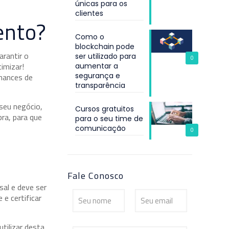
únicas para os
clientes
ento?
Como o
blockchain pode
arantir o
ser utilizado para
0
imizar!
aumentar a
segurança e
hances de
transparência
seu negócio,
Cursos gratuitos
ra, para que
para o seu time de
comunicação
0
Fale Conosco
sal e deve ser
e certificar
tilizar desta