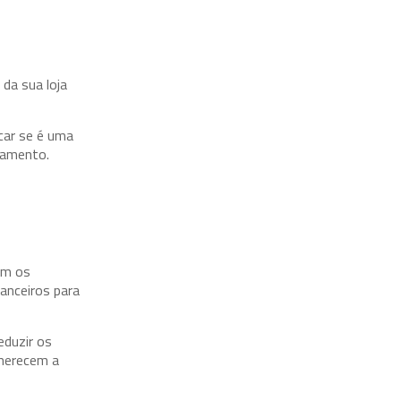
da sua loja
car se é uma
gamento.
om os
nanceiros para
duzir os
 merecem a