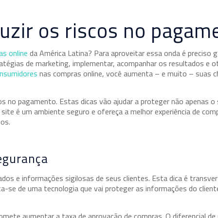
duzir os riscos no pagam
as online
da América Latina? Para aproveitar essa onda é preciso g
tratégias de marketing, implementar, acompanhar os resultados e ot
onsumidores
nas compras online, você aumenta – e muito – suas c
cos no pagamento. Estas dicas vão ajudar a proteger não apenas o 
 site é um ambiente seguro e ofereça a melhor experiência de comp
dos.
segurança
ados e informações sigilosas de seus clientes. Esta dica é transver
a-se de uma tecnologia que vai proteger as informações do cliente 
romete aumentar a taxa de aprovação de compras. O diferencial de u