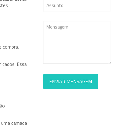
stes
e compra.
nicados. Essa
São
a, uma camada