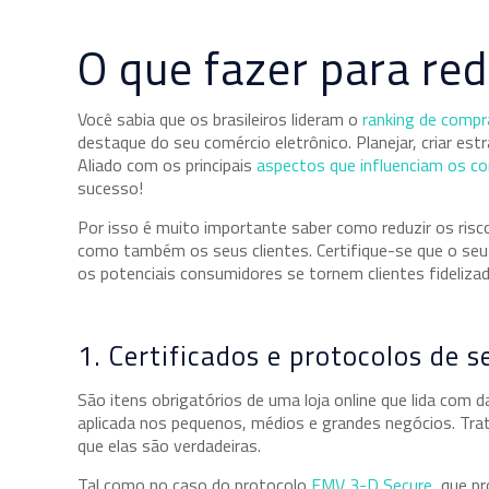
O que fazer para re
Você sabia que os brasileiros lideram o
ranking de compr
destaque do seu comércio eletrônico. Planejar, criar es
Aliado com os principais
aspectos que influenciam os c
sucesso!
Por isso é muito importante saber como reduzir os ris
como também os seus clientes. Certifique-se que o seu
os potenciais consumidores se tornem clientes fideliza
1. Certificados e protocolos de 
São itens obrigatórios de uma loja online que lida com d
aplicada nos pequenos, médios e grandes negócios. Trat
que elas são verdadeiras.
Tal como no caso do protocolo
EMV 3-D Secure
, que p