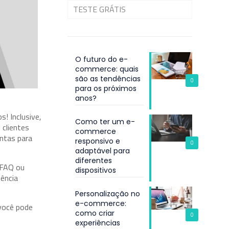
TESTE GRÁTIS
O futuro do e-
commerce: quais
são as tendências
0
para os próximos
anos?
! Inclusive,
Como ter um e-
 clientes
commerce
entas para
responsivo e
0
adaptável para
diferentes
 FAQ ou
dispositivos
iência
Personalização no
e-commerce:
 você pode
como criar
0
experiências