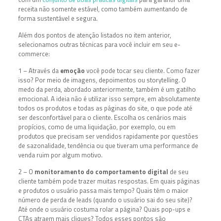
receita não somente estável, como também aumentando de
forma sustentável e segura.
Além dos pontos de atenção listados no item anterior,
selecionamos outras técnicas para você incluir em seu e-
commerce:
1 – Através da
emoção
você pode tocar seu cliente. Como fazer
isso? Por meio de imagens, depoimentos ou storytelling. O
medo da perda, abordado anteriormente, também é um gatilho
emocional. A ideia não é utilizar isso sempre, em absolutamente
todos os produtos e todas as páginas do site, o que pode até
ser desconfortável para o cliente. Escolha os cenários mais
propícios, como de uma liquidação, por exemplo, ou em
produtos que precisam ser vendidos rapidamente por questões
de sazonalidade, tendência ou que tiveram uma performance de
venda ruim por algum motivo.
2 – O
monitoramento do comportamento digital
de seu
cliente também pode trazer muitas respostas. Em quais páginas
e produtos o usuário passa mais tempo? Quais têm o maior
número de perda de leads (quando o usuário sai do seu site)?
Até onde o usuário costuma rolar a página? Quais pop-ups e
CTAs atraem mais cliques? Todos esses pontos são