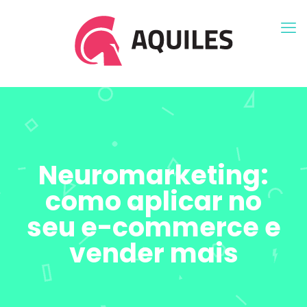
Neuromarketing:
como aplicar no
seu e-commerce e
vender mais