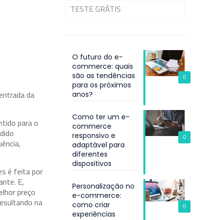
TESTE GRÁTIS
O futuro do e-
commerce: quais
são as tendências
0
para os próximos
entrada da
anos?
Como ter um e-
ntido para o
commerce
edido
responsivo e
0
uência,
adaptável para
diferentes
dispositivos
s é feita por
nte. E,
Personalização no
elhor preço
e-commerce:
resultando na
como criar
0
experiências