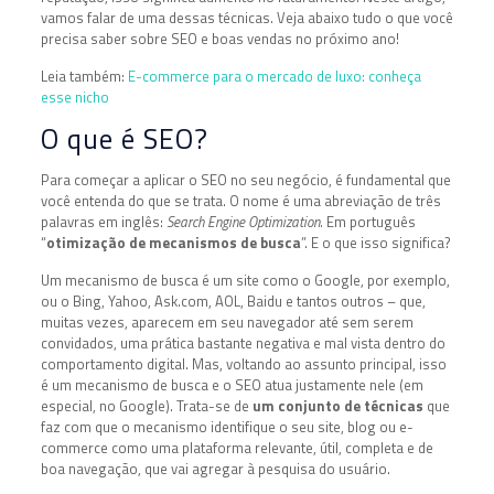
vamos falar de uma dessas técnicas. Veja abaixo tudo o que você
precisa saber sobre SEO e boas vendas no próximo ano!
Leia também:
E-commerce para o mercado de luxo: conheça
esse nicho
O que é SEO?
Para começar a aplicar o SEO no seu negócio, é fundamental que
você entenda do que se trata. O nome é uma abreviação de três
palavras em inglês:
Search Engine Optimization
. Em português
“
otimização de mecanismos de busca
”. E o que isso significa?
Um mecanismo de busca é um site como o Google, por exemplo,
ou o Bing, Yahoo, Ask.com, AOL, Baidu e tantos outros – que,
muitas vezes, aparecem em seu navegador até sem serem
convidados, uma prática bastante negativa e mal vista dentro do
comportamento digital. Mas, voltando ao assunto principal, isso
é um mecanismo de busca e o SEO atua justamente nele (em
especial, no Google). Trata-se de
um conjunto de técnicas
que
faz com que o mecanismo identifique o seu site, blog ou e-
commerce como uma plataforma relevante, útil, completa e de
boa navegação, que vai agregar à pesquisa do usuário.