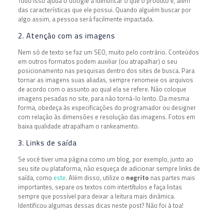
Tudo isso ajuda o Google a identificar o que o produto é, além
das características que ele possui. Quando alguém buscar por
algo assim, a pessoa será facilmente impactada.
2. Atenção com as imagens
Nem só de texto se faz um SEO, muito pelo contrário. Conteúdos
em outros formatos podem auxiliar (ou atrapalhar) o seu
posicionamento nas pesquisas dentro dos sites de busca. Para
tornar as imagens suas aliadas, sempre renomeie os arquivos
de acordo com o assunto ao qual ela se refere. Não coloque
imagens pesadas no site, para não torná-lo lento. Da mesma
forma, obedeça às especificações do programador ou designer
com relação às dimensões e resolução das imagens. Fotos em
baixa qualidade atrapalham o rankeamento.
3. Links de saída
Se você tiver uma página como um blog, por exemplo, junto ao
seu site ou plataforma, não esqueça de adicionar sempre links de
saída, como
este
. Além disso, utilize o
negrito
nas partes mais
importantes, separe os textos com intertítulos e faça listas
sempre que possível para deixar a leitura mais dinâmica.
Identificou algumas dessas dicas neste post? Não foi à toa!