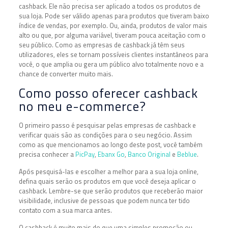
cashback. Ele não precisa ser aplicado a todos os produtos de
sua loja. Pode ser válido apenas para produtos que tiveram baixo
índice de vendas, por exemplo. Ou, ainda, produtos de valor mais
alto ou que, por alguma variável, tiveram pouca aceitação com o
seu público. Como as empresas de cashback já têm seus
utilizadores, eles se tornam possíveis clientes instantâneos para
você, o que amplia ou gera um público alvo totalmente novo e a
chance de converter muito mais.
Como posso oferecer cashback
no meu e-commerce?
O primeiro passo é pesquisar pelas empresas de cashback e
verificar quais são as condições para o seu negócio. Assim
como as que mencionamos ao longo deste post, você também
precisa conhecer a
PicPay
,
Ebanx Go
,
Banco Original
e
Beblue
.
Após pesquisá-las e escolher a melhor para a sua loja online,
defina quais serão os produtos em que você deseja aplicar o
cashback. Lembre-se que serão produtos que receberão maior
visibilidade, inclusive de pessoas que podem nunca ter tido
contato com a sua marca antes.
O cashback é muito mais do que uma simples promoção ou