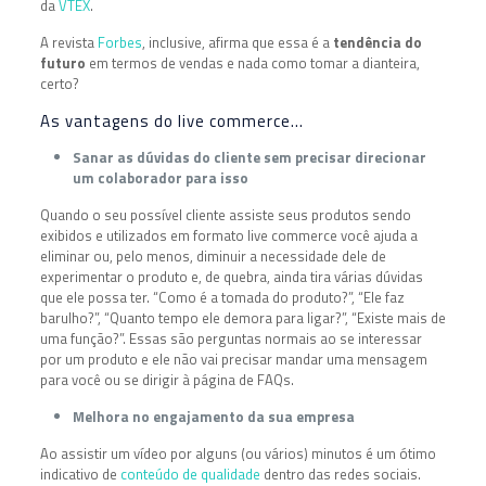
da
VTEX
.
A revista
Forbes
, inclusive, afirma que essa é a
tendência do
futuro
em termos de vendas e nada como tomar a dianteira,
certo?
As vantagens do live commerce…
Sanar as dúvidas do cliente sem precisar direcionar
um colaborador para isso
Quando o seu possível cliente assiste seus produtos sendo
exibidos e utilizados em formato live commerce você ajuda a
eliminar ou, pelo menos, diminuir a necessidade dele de
experimentar o produto e, de quebra, ainda tira várias dúvidas
que ele possa ter. “Como é a tomada do produto?”, “Ele faz
barulho?”, “Quanto tempo ele demora para ligar?”, “Existe mais de
uma função?”. Essas são perguntas normais ao se interessar
por um produto e ele não vai precisar mandar uma mensagem
para você ou se dirigir à página de FAQs.
Melhora no engajamento da sua empresa
Ao assistir um vídeo por alguns (ou vários) minutos é um ótimo
indicativo de
conteúdo de qualidade
dentro das redes sociais.