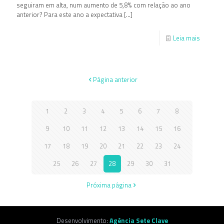
seguiram em alta, num aumento de 5,8% com relação ao ano
anterior? Para este ano a expectativa
[…]
Leia mais
Página anterior
1
2
3
4
5
6
7
8
9
10
11
12
13
14
15
16
17
18
19
20
21
22
23
24
25
26
27
28
29
30
31
Próxima página
Desenvolvimento:
Agência Sete Clave